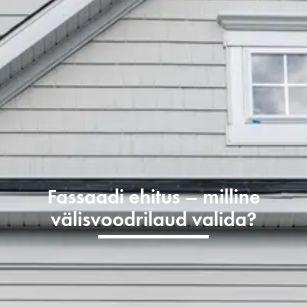
Fassaadi ehitus – milline
välisvoodrilaud valida?