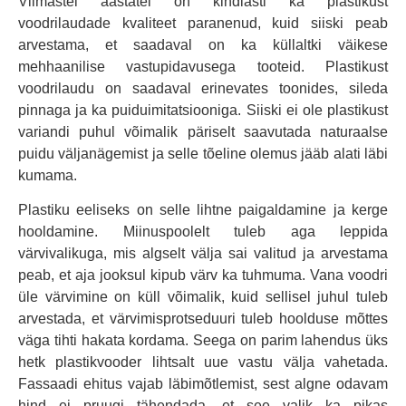
Viimastel aastatel on kindlasti ka plastikust
voodrilaudade kvaliteet paranenud, kuid siiski peab
arvestama, et saadaval on ka küllaltki väikese
mehhaanilise vastupidavusega tooteid. Plastikust
voodrilaudu on saadaval erinevates toonides, sileda
pinnaga ja ka puiduimitatsiooniga. Siiski ei ole plastikust
variandi puhul võimalik päriselt saavutada naturaalse
puidu väljanägemist ja selle tõeline olemus jääb alati läbi
kumama.
Plastiku eeliseks on selle lihtne paigaldamine ja kerge
hooldamine. Miinuspoolelt tuleb aga leppida
värvivalikuga, mis algselt välja sai valitud ja arvestama
peab, et aja jooksul kipub värv ka tuhmuma. Vana voodri
üle värvimine on küll võimalik, kuid sellisel juhul tuleb
arvestada, et värvimisprotseduuri tuleb hoolduse mõttes
väga tihti hakata kordama. Seega on parim lahendus üks
hetk plastikvooder lihtsalt uue vastu välja vahetada.
Fassaadi ehitus vajab läbimõtlemist, sest algne odavam
hind ei pruugi tähendada, et see valik ka pikas