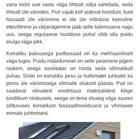
vana tooni uue vastu väga lihtsalt välja vahetada, seda
lihtsalt üle värvides. Puit vajab küll pidevat hooldust, kuid
fassaadi üle värvimine ei ole üle mõistuse keeruline
ettevõtmine ja väljanägemine jääb selle tulemusena nagu
uus, seega regulaarse hoolduse puhul võib olla puidu
eluiga väga pikk.
Korraliku paksusega puitfassaad on ka mehhaaniliselt
väga tugev. Puidu määrdumisel on selle pesemine pigem
raskem, seega soovitatav on hoida seda võimalikult
puhas. Siiski on korraliku pesu ja hullematel juhtudel ka
pinna üle värvimisega võimalik olukord päästa. Puit on
saadaval olevatest voodrilaua materjalidest kõige
tundlikum niiskusele, seega on tema eluaeg väga suures
sõltuvuses korralikust fassaadihooldusest ja vihmavee
eemale juhtimisest.