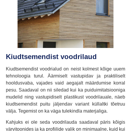
Kiudtsemendist voodrilaud
Kiudtsemendist voodrialud on neist kolmest kõige uuem
tehnoloogia turul. Äärmiselt vastupidav ja praktiliselt
hooldusvaba, vajades vaid aegajalt määrdumise korral
pesu. Saadaval on nii siledad kui ka puiduimitatsiooniga
mudelid ning vastupidiselt plastikust voodrilauale, näeb
kiudtsemendist puitu jäljendav variant küllaltki tõetruu
välja. Tegemist on ka väga tulekindla materjaliga.
Kahjuks ei ole seda voodrilauda saadaval päris kõigis
värvitoonides ja ka profiilide valik on minimaalne, kuid kui