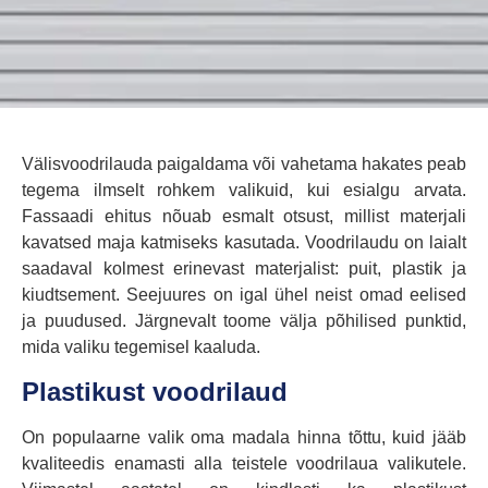
Välisvoodrilauda paigaldama või vahetama hakates peab
tegema ilmselt rohkem valikuid, kui esialgu arvata.
Fassaadi ehitus nõuab esmalt otsust, millist materjali
kavatsed maja katmiseks kasutada. Voodrilaudu on laialt
saadaval kolmest erinevast materjalist: puit, plastik ja
kiudtsement. Seejuures on igal ühel neist omad eelised
ja puudused. Järgnevalt toome välja põhilised punktid,
mida valiku tegemisel kaaluda.
Plastikust voodrilaud
On populaarne valik oma madala hinna tõttu, kuid jääb
kvaliteedis enamasti alla teistele voodrilaua valikutele.