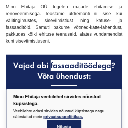
Minu Ehitaja OÜ tegeleb majade ehitamise ja
renoveerimisega. Teostame üldremonti nii sise- kui
välitingimustes, siseviimistlust ning katuse- ja
fassaaditöid. Samuti pakume võtmed-kätte-lahendust,
pakkudes kõiki ehituse teenuseid, alates vundamendist
kuni siseviimistluseni.
Vajad abi
fassaaditöödega
?
Võta ühendust:
Minu Ehitaja veebilehel sirvides nõustud
küpsistega.
Veebilehte edasi sirvides nõustud küpsistega nagu
sätestatud meie
privaatsuspoliitikas.
Nõustu