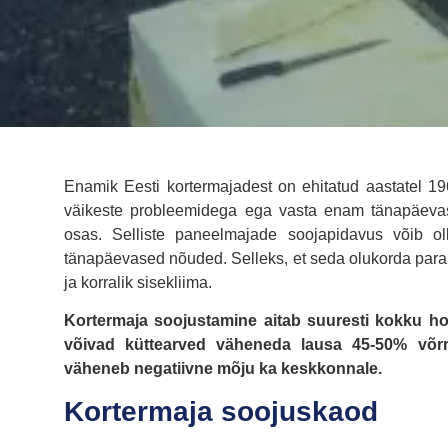
Enamik Eesti kortermajadest on ehitatud aastatel 
väikeste probleemidega ega vasta enam tänapäevast
osas. Selliste paneelmajade soojapidavus võib 
tänapäevased nõuded. Selleks, et seda olukorda par
ja korralik sisekliima.
Kortermaja soojustamine aitab suuresti kokku ho
võivad küttearved väheneda lausa 45-50% võrr
väheneb negatiivne mõju ka keskkonnale.
Kortermaja soojuskaod