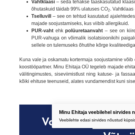
Vahtklaasi
– seda tehakse taaskasutatud klaasist
õhutaskuid täidab 99% ulatuses CO
. Vahtklaas 
2
Tselluvill
– see on tehtud kasutatud ajalehtedest
majade soojustamiseks, kus viibib allergikuid.
PUR-vaht
ehk
polüuretaanvaht
– see on kiir
PUR-vahuga on võimalik isolatsioonikihi paigal
sellele on tulemuseks õhutihe kõrge kvaliteediga 
Kuna vale ja oskamatu kortermaja soojustamine võib et
koostööpartner. Minu Ehitaja OÜ tegeleb majade ehita
välitingimustes, siseviimistlust ning katuse- ja fas
kõiki ehituse teenuseid, alates vundamendist kuni sise
Minu Ehitaja veebilehel sirvides
Vajad abi
korterm
Veebilehte edasi sirvides nõustud küps