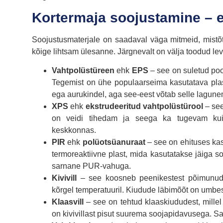
Kortermaja soojustamine – e
Soojustusmaterjale on saadaval väga mitmeid, mistõtt
kõige lihtsam ülesanne. Järgnevalt on välja toodud l
Vahtpolüstüreen
ehk
EPS
– see on suletud poor
Tegemist on ühe populaarseima kasutatava plasti
ega aurukindel, aga see-eest võtab selle lagun
XPS
ehk
ekstrudeeritud vahtpolüstürool
– se
on veidi tihedam ja seega ka tugevam kui
keskkonnas.
PIR
ehk
polüotsüanuraat
– see on ehituses kas
termoreaktiivne plast, mida kasutatakse jäiga s
sarnane PUR-vahuga.
Kivivill
– see koosneb peenikestest põimunud 
kõrgel temperatuuril. Kiudude läbimõõt on umbes
Klaasvill
– see on tehtud klaaskiududest, millel 
on kivivillast pisut suurema soojapidavusega. Sa