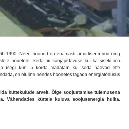
1960-1990. Need hooned on enamasti amortiseerunud ning
ele nõuetele. Seda nii soojapidavuse kui ka sisekliima
olla isegi kuni 5 korda madalam kui seda näevad ette
andada, on oluline nendes hoonetes tagada energiatõhusus
ida küttekulude arvelt. Õige soojustamise tulemusena
a. Vähendades küttele kuluva soojusenergia hulka,