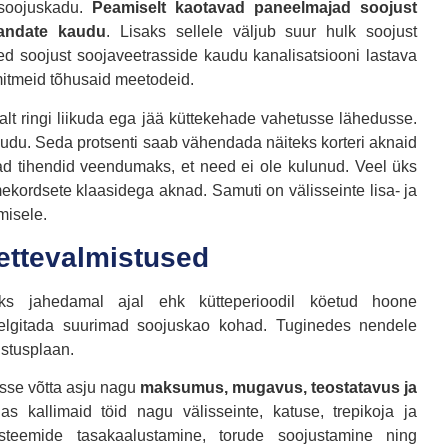
 soojuskadu.
Peamiselt kaotavad paneelmajad soojust
õrandate kaudu
. Lisaks sellele väljub suur hulk soojust
d soojust soojaveetrasside kaudu kanalisatsiooni lastava
mitmeid tõhusaid meetodeid.
lt ringi liikuda ega jää küttekehade vahetusse lähedusse.
kaudu. Seda protsenti saab vähendada näiteks korteri aknaid
ad tihendid veendumaks, et need ei ole kulunud. Veel üks
mekordsete klaasidega aknad. Samuti on välisseinte lisa- ja
misele.
ettevalmistused
eks jahedamal ajal ehk kütteperioodil köetud hoone
selgitada suurimad soojuskao kohad. Tuginedes nendele
ustusplaan.
sse võtta asju nagu
maksumus, mugavus, teostatavus ja
 kallimaid töid nagu välisseinte, katuse, trepikoja ja
üsteemide tasakaalustamine, torude soojustamine ning