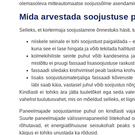
olemasoleva mitteautomaatse soojussõlme asendamin
Mida arvestada soojustuse 
Selleks, et kortermaja soojustamine õnnestuks hästi, t
niiskele seinale ei tohi soojustust paigaldada –
kuna see ei lase hingata ja võib tekitada hallitu
kolmekihiliste seinte puhul võib kandeseina j
mistõttu ei pruugi fassaad lisasoojustuse raskust
fassaadi siledaks krohvimisel peab laskma krohv
lisaks soojustusmaterjaliga fassaadi kõveruste 
läbi saab käia, vastasel juhul võib soojustus nõr
Kindlasti ei tohiks ära jätta tuuletõket ega seda vale
vahelist tuulutusvahet, mis on mõeldud selleks, et liig
Paneelmajade soojustamise puhul on kindlasti vaja 
Suurte paneelmajade välisseinapaneelid liitekohad on
rõhutavad, et energiatõhususe seisukohalt peaks
käigus ei tohiks unustada ka rõdusid.