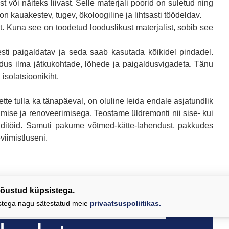
 või näiteks liivast. Selle materjali poorid on suletud ning
on kauakestev, tugev, ökoloogiline ja lihtsasti töödeldav.
. Kuna see on toodetud looduslikust materjalist, sobib see
esti paigaldatav ja seda saab kasutada kõikidel pindadel.
dus ilma jätkukohtade, lõhede ja paigaldusvigadeta. Tänu
isolatsioonikiht.
te tulla ka tänapäeval, on oluline leida endale asjatundlik
mise ja renoveerimisega. Teostame üldremonti nii sise- kui
saaditöid. Samuti pakume võtmed-kätte-lahendust, pakkudes
viimistluseni.
 nõustud küpsistega.
aja renoveerimisega
?
istega nagu sätestatud meie
privaatsuspoliitikas.