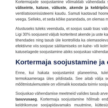
Kortermajade soojustamine võimaldab vähendada
väliseinte, katuse, väliuste, akende ja keldrip
ventilatsioonisüsteemi kaudu. Samuti kaotavad hoone
veega. Selleks, et seda kõike parandada, on olemas 
Alustuseks tuleks veenduda, et soojus saab toas vaba
Ligi 30% soojusest väljub korteritest akende ja uste 
tihendades ning tasub üle kontrollida ka olemasolev
efektiivne viis soojuse säilitamiseks on kahe- või kol
katuselagede soojustamine abiks soojuskao vähenda
Kortermaja soojustamine ja 
Enne, kui hakata soojustamist planeerima, tul
termokaameraga üles pildistada. See aitab välja 
mõõtmistulemustele on võimalik koostada toimiv sooj
Soojuskao vähendamise meetmeid valides tasub arve
tasuvusaeg
. Kortermaja soojustamine hõlmab endas
keldrikorruse soojapidavamaks muutmine, küttes