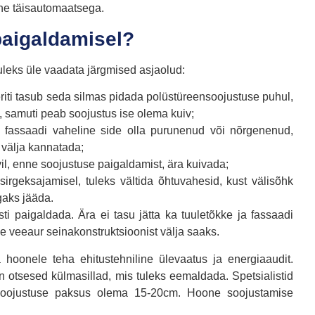
e täisautomaatsega.
paigaldamisel?
uleks üle vaadata järgmised asjaolud:
 eriti tasub seda silmas pidada polüstüreensoojustuse puhul,
st, samuti peab soojustus ise olema kuiv;
a fassaadi vaheline side olla purunenud või nõrgenenud,
 välja kannatada;
il, enne soojustuse paigaldamist, ära kuivada;
sirgeksajamisel, tuleks vältida õhtuvahesid, kust välisõhk
gaks jääda.
sti paigaldada. Ära ei tasu jätta ka tuuletõkke ja fassaadi
ne veeaur seinakonstruktsioonist välja saaks.
hoonele teha ehitustehniline ülevaatus ja energiaaudit.
 otsesed külmasillad, mis tuleks eemaldada. Spetsialistid
 soojustuse paksus olema 15-20cm. Hoone soojustamise