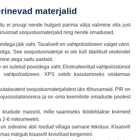
rinevad materjalid
u ei pruugi nende hulgast parima välja valimine olla just
evinuimad soojustusmaterjalid ning nende omadused.
idega jäik vaht. Tavaliselt on vahtpolüstüreen valget värvi.
ga. See soojustusmaterjal ei ole küll täielikult veekindel
emine aega sadu aastaid.
e on suletud pooridega vaht. Ekstrudeeritud vahtpolüstürool
 vahtpolüstüreen. XPS sobib kasutamiseks niiskemas
utatavatest soojustusmaterjalidest üks tõhusamaid. PIR on
oojusisolatsioonina ja on oma keemiliste omaduste poolest
kiudude massist, mille saamiseks töödeldakse kivimeid
 2-6 mikromeetrit.
on sideaine abil loodud villaga sarnane tekstuur. Klaasvill
mas märgub klaasvill kivivillast kergemini.