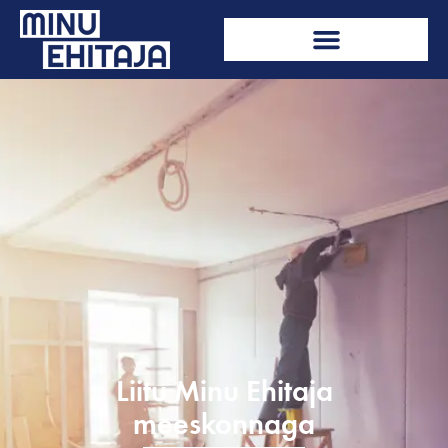
Liitu Minu Ehitaja
meeskonnaga