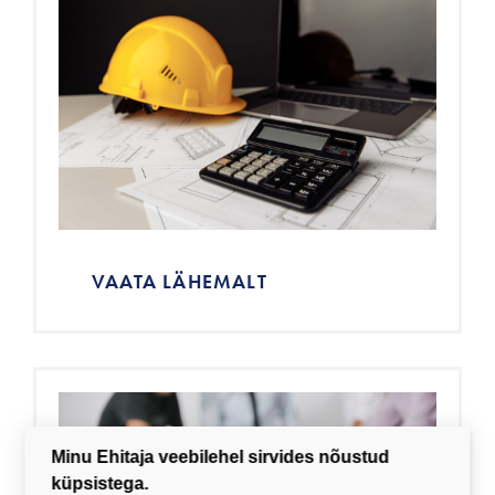
Eelarvestaja
VAATA LÄHEMALT
Minu Ehitaja veebilehel sirvides nõustud
küpsistega.